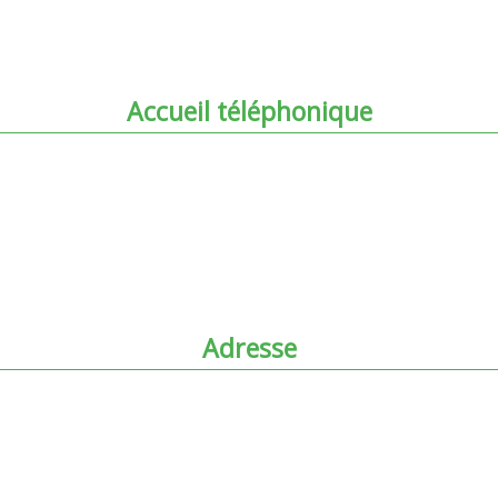
Accueil téléphonique
Du lundi au vendredi
De 8h30 à 12h30 et de 14h à 19h
Sur rendez-vous uniquement
Adresse
à proximité du palais de justice
2 Rue des Cordeliers
77100 Meaux